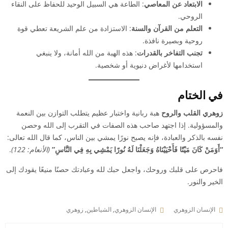
الابتعاد عن المعاصي
: الطاعة هي السبيل الوحيد للحفاظ على النقاء
الروحي.
التعلم من القرآن والسنة
: الاستزادة من علم الشريعة تعطي قوة
روحية وبصيرة نافذة.
تجنب التفاخر بالقدرات
: هذه الهبة من الله أمانة، ولا ينبغي
استخدامها لأغراض دنيوية أو شخصية.
في الختام
زوهري القلب والروح
هبة ربانية واختبار عظيم يتطلب التوازن بين النعمة
والمسؤولية. إذا اجتهد صاحب هذه الصفات في التقرب إلى الله وحصن
نفسه بالذكر والعبادة، فإنه يصبح نورًا يمشي بين الناس، كما قال الله تعالى:
“أَوَمَنْ كَانَ مَيْتًا فَأَحْيَيْنَاهُ وَجَعَلْنَا لَهُ نُورًا يَمْشِي بِهِ فِي النَّاسِ”
(الأنعام: 122)
.
فاحرص على قلبك وروحك، واجعل حبك لله وعبادتك حصنًا منيعًا يقودك إلى
الخير والنور.
الإنسان الزوهري
الإنسان الزوهري
,
الشياطين
,
زوهري