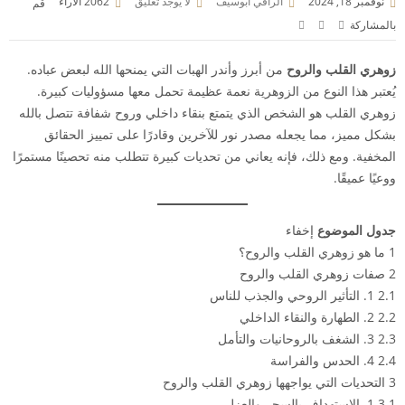
نوفمبر 18, 2024
الراقي أبوسيف
لا يوجد تعليق
2062
الآراء
قم
بالمشاركة
زوهري القلب والروح
من أبرز وأندر الهبات التي يمنحها الله لبعض عباده.
يُعتبر هذا النوع من الزوهرية نعمة عظيمة تحمل معها مسؤوليات كبيرة.
زوهري القلب هو الشخص الذي يتمتع بنقاء داخلي وروح شفافة تتصل بالله
بشكل مميز، مما يجعله مصدر نور للآخرين وقادرًا على تمييز الحقائق
المخفية. ومع ذلك، فإنه يعاني من تحديات كبيرة تتطلب منه تحصينًا مستمرًا
ووعيًا عميقًا.
جدول الموضوع
إخفاء
1
ما هو زوهري القلب والروح؟
2
صفات زوهري القلب والروح
2.1
1. التأثير الروحي والجذب للناس
2.2
2. الطهارة والنقاء الداخلي
2.3
3. الشغف بالروحانيات والتأمل
2.4
4. الحدس والفراسة
3
التحديات التي يواجهها زوهري القلب والروح
3.1
1. الاستهداف بالسحر والعزل