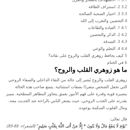
3.2
2. استنزاف الطاقة
3.3
3. اختيار الصحبة الصالحة
4
التحصين والتقرب إلى الله
4.1
1. العبادة والطاعات
4.2
2. الذكر والتحصين
4.3
3. الصدقة
4.4
4. التعلم والوعي
5
كيف يحافظ زوهري القلب والروح على نقائه؟
6
في الختام
ما هو زوهري القلب والروح؟
زوهري
القلب والروح يُشير إلى حالة من النقاء الداخلي والصفاء الروحي
التي تجعل الشخص متفردًا بصفات استثنائية. يتمتع صاحب هذه الحالة
ببصيرة قوية وقدرة على فهم الأمور بعمق يتجاوز المظاهر السطحية. يتميز
بقدرته على الجذب الروحي، حيث يشعر الناس بالراحة عند الحديث معه،
وتنال القلوب السكينة بوجوده.
قال تعالى:
“يَوْمَ لَا يَنفَعُ مَالٌ وَلَا بَنُونَ * إِلَّا مَنْ أَتَى اللَّهَ بِقَلْبٍ سَلِيمٍ”
(الشعراء: 88-89)
.