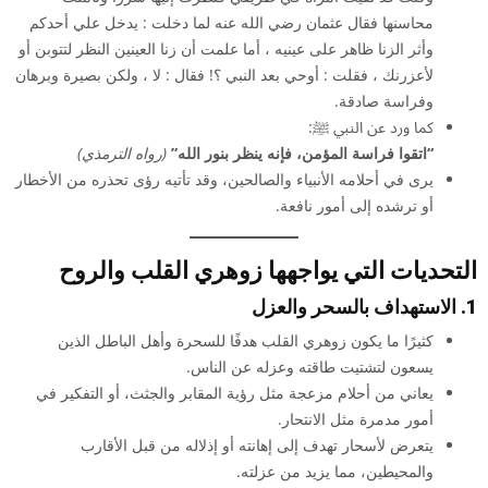
محاسنها فقال عثمان رضي الله عنه لما دخلت : يدخل علي أحدكم
وأثر الزنا ظاهر على عينيه ، أما علمت أن زنا العينين النظر لتتوبن أو
لأعزرنك ، فقلت : أوحي بعد النبي ؟! فقال : لا ، ولكن بصيرة وبرهان
وفراسة صادقة.
كما ورد عن النبي ﷺ:
“اتقوا فراسة المؤمن، فإنه ينظر بنور الله”
(رواه الترمذي)
يرى في أحلامه الأنبياء والصالحين، وقد تأتيه رؤى تحذره من الأخطار
أو ترشده إلى أمور نافعة.
التحديات التي يواجهها زوهري القلب والروح
1. الاستهداف بالسحر والعزل
كثيرًا ما يكون زوهري القلب هدفًا للسحرة وأهل الباطل الذين
يسعون لتشتيت طاقته وعزله عن الناس.
يعاني من أحلام مزعجة مثل رؤية المقابر والجثث، أو التفكير في
أمور مدمرة مثل الانتحار.
يتعرض
لأسحار
تهدف إلى إهانته أو إذلاله من قبل الأقارب
والمحيطين، مما يزيد من عزلته.