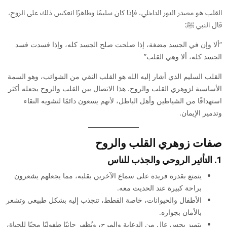
القلب هو مصدر النور الداخلي، فإذا كان سليمًا وطاهرًا انعكس ذلك على الروح،
قال النبي ﷺ:
“ألا وإن في الجسد مضغة، إذا صلحت صلح الجسد كله، وإذا فسدت فسد
الجسد كله، ألا وهي القلب”
القلب السليم الذي أشار إليه الله هو القلب النقي من الشوائب، وهو السمة
الأساسية لزوهري القلب والروح. هذا الاتصال بين القلب والروح يجعله أكثر
استهدافًا من الشياطين وأهل الباطل، لأنهم يسعون دائمًا لتشويه النقاء
وتدمير الإيمان.
صفات زوهري القلب والروح
1. التأثير الروحي والجذب للناس
يتمتع بقدرة فريدة على سماع الآخرين بقلبه، مما يجعلهم يشعرون
براحة كبيرة عند الحديث معه.
الأطفال والحيوانات، خاصة القطط، تنجذب إليه بشكل طبيعي وتشعر
بالأمان بجواره.
يتميز بحس عالٍ من الدعابة والمرح، ويُظهر جانبًا طفوليًا محبًا للحياة،