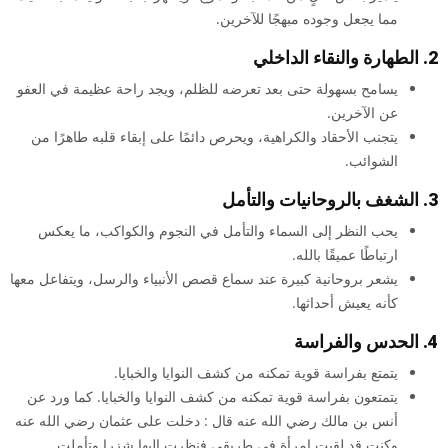
مما يجعل وجوده مبهجًا للآخرين.
2. الطهارة والنقاء الداخلي
يسامح بسهولة حتى بعد تعرضه للظلم، ويجد راحة عظيمة في العفو
عن الآخرين.
يتجنب الأحقاد والكراهية، ويحرص دائمًا على إبقاء قلبه طاهرًا من
الشوائب.
3. الشغف بالروحانيات والتأمل
يحب النظر إلى السماء والتأمل في النجوم والكواكب، ما يعكس
ارتباطًا عميقًا بالله.
يشعر بروحانية كبيرة عند سماع قصص الأنبياء والرسل، ويتفاعل معها
كأنه يعيش أحداثها.
4. الحدس والفراسة
يتمتع بفراسة قوية تمكنه من كشف النوايا والخبايا.
يتمتعون بفراسة قوية تمكنه من كشف النوايا والخبايا. كما ورد عن
أنس بن مالك رضي الله عنه قال : دخلت على عثمان رضي الله عنه
وكنت قد لقيت امرأة في طريقي فنظرت إليها شزرا وتأملت