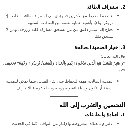
2. استنزاف الطاقة
تعاطفه المفرط مع الآخرين قد يؤدي إلى استنزاف طاقته، خاصة إذا
لم يكن واعيًا بأهمية حماية نفسه من الطاقات السلبية.
يحتاج إلى تمييز دقيق بين من يستحق مشاركة قلبه وروحه، ومن لا
يستحق ذلك.
3. اختيار الصحبة الصالحة
قال الله تعالى:
“وَاصْبِرْ نَفْسَكَ مَعَ الَّذِينَ يَدْعُونَ رَبَّهُم بِالْغَدَاةِ وَالْعَشِيِّ يُرِيدُونَ وَجْهَهُ”
(الكهف:
.
28)
الصحبة الصالحة مهمة للحفاظ على نقاء القلب، بينما يمكن للصحبة
السيئة أن تكون وسيلة لتشويه روحه وجعله عرضة للانحراف.
التحصين والتقرب إلى الله
1. العبادة والطاعات
الالتزام بالصلاة المفروضة والإكثار من النوافل، كما في الحديث