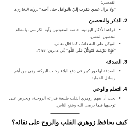
القدسي:
“ولا يزال عبدي يتقرب إليّ بالنوافل حتى أحبه”
(رواه البخاري)
.
2. الذكر والتحصين
قراءة الأذكار اليومية، خاصة المعوذتين وآية الكرسي، بانتظام
لتحصين النفس.
التوكل على الله دائمًا، كما قال تعالى:
“فَإِذَا عَزَمْتَ فَتَوَكَّلْ عَلَى اللَّهِ”
(آل عمران: 159)
.
3. الصدقة
الصدقة لها دور كبير في دفع البلاء وجلب البركة، وهي من أهم
وسائل الحماية.
4. التعلم والوعي
يجب أن يفهم زوهري القلب طبيعة قدراته الروحية، ويحرص على
توجيهها فيما يرضي الله وينفع الناس.
كيف يحافظ زوهري القلب والروح على نقائه؟