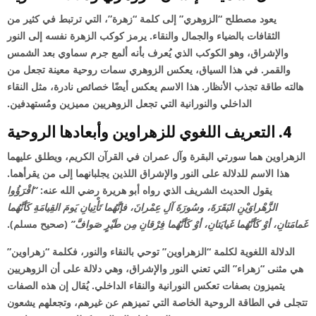
يعود مصطلح “الزوهري” إلى كلمة “زهرة”، التي ترتبط في كثير من
الثقافات بالضياء والجمال والنقاء. يرمز كوكب الزهرة نفسه إلى النور
والإشراق، وهو الكوكب الذي يُعرف بأنه ألمع جرم سماوي بعد الشمس
والقمر. في هذا السياق، يعكس الزوهري سمات روحية معينة تجعل من
هالته طاقة تجذب الأنظار. هذا الاسم يعكس أيضًا خصائص نادرة، مثل النقاء
الداخلي والنورانية التي تجعل الزوهريين مميزين ومُستهدفين.
4. التعريف اللغوي للزهراوين وأبعادها الروحية
الزهراوين هما سورتي البقرة وآل عمران في القرآن الكريم، ويطلق عليهما
هذا الاسم للدلالة على النور والإشراق اللذين يجلبانهما إلى من يقرأهما.
يقول الحديث الشريف الذي رواه أبو هريرة رضي الله عنه:
“اقْرَؤُوا
الزَّهْراوَيْنِ البَقَرَةَ، وسُورَةَ آلِ عِمْرانَ، فإنَّهُما تَأْتِيانِ يَومَ القِيامَةِ كَأنَّهُما
غَمامَتانِ، أوْ كَأنَّهُما غَيايَتانِ، أوْ كَأنَّهُما فِرْقانِ مِن طَيْرٍ صَوافَّ”
(صحيح مسلم).
الدلالة اللغوية لكلمة “الزهراوين” توحي بالنقاء والنور، فكلمة “زهراوين”
هي مثنى “زهراء” التي تعني النور والإشراق، وهي دلالة على أن الزوهريين
يتميزون بصفات تعكس النورانية والنقاء الداخلي. يُقال إن هذه الصفات
تتجلى في الطاقة الروحية الخاصة التي تميزهم عن غيرهم، وتجعلهم يشعون