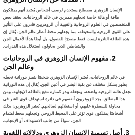
الإنسان الزوهري
مصطلح يستخدم لوصف أشخاص يُعتقد أنهم يمتلكون
طاقة أو هالة خاصة تجعلهم مميزين في عالم الروحانيات. يعتقد بعض
المتخصصين في العلوم الروحانية والغيبية أن الزوهريين قادرون على التأثير
على القوى الروحية والمحيطة، مما يجعلهم محط أنظار عالم الجن. يُقال إن
هذه الطاقة النادرة ليست فقط مصدرًا للفضول، بل أيضًا هدفًا لأعمال الجن
والشياطين الذين يحاولون استغلال هذه القدرات.
2. مفهوم الإنسان الزوهري في الروحانيات
وعالم الجن
في عالم الروحانيات، يُعتبر الإنسان الزوهري شخصًا يتميز بنورانية تجعله
يظهر بشكل مختلف عن بقية البشر في أعين الجن. يُقال إن هذه النورانية
تجعل هالته الروحية واضحة، وتجعله يبدو كمنارة تشع بالطاقة الإيجابية. ومن
هذا المنطلق، يجد الزوهريون أنفسهم في دائرة استهداف قوى الشر في
محاولة للسيطرة عليهم، أو استغلالهم لصالحهم. يُعتبر الزوهريون بذلك
أشخاصًا يمتلكون قوى تؤثر على المحيط الروحي وتجعلهم محط اهتمام
الجن، سواءً من جانب الاستهداف أو الإعجاب.
3. أصل تسمية الإنسان الزوهري ودلالاته اللغوية