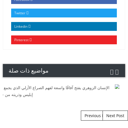
Twitter
Linkedin
Pinterest
مواضيع ذات صلة
Post navigation
Previous Post
Next Post