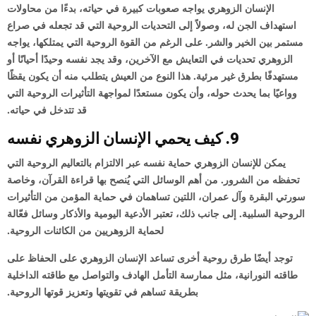
الإنسان الزوهري يواجه صعوبات كبيرة في حياته، بدءًا من محاولات
استهداف الجن له، وصولاً إلى التحديات الروحية التي قد تجعله في صراع
مستمر بين الخير والشر. على الرغم من القوة الروحية التي يمتلكها، يواجه
الزوهري تحديات في التعايش مع الآخرين، وقد يجد نفسه وحيدًا أحيانًا أو
مستهدفًا بطرق غير مرئية. هذا النوع من العيش يتطلب منه أن يكون يقظًا
وواعيًا بما يحدث حوله، وأن يكون مستعدًا لمواجهة التأثيرات الروحية التي
قد تتدخل في حياته.
9. كيف يحمي الإنسان الزوهري نفسه
يمكن للإنسان الزوهري حماية نفسه عبر الالتزام بالتعاليم الروحية التي
تحفظه من الشرور. من أهم الوسائل التي يُنصح بها قراءة القرآن، وخاصة
سورتي البقرة وآل عمران، اللتين تساهمان في حماية المؤمن من التأثيرات
الروحية السلبية. إلى جانب ذلك، تعتبر الأدعية اليومية والأذكار وسائل فعّالة
لحماية الزوهريين من الكائنات الروحية.
توجد أيضًا طرق روحية أخرى تساعد الإنسان الزوهري على الحفاظ على
طاقته النورانية، مثل ممارسة التأمل الهادف والتواصل مع طاقته الداخلية
بطريقة تساهم في تقويتها وتعزيز قوتها الروحية.