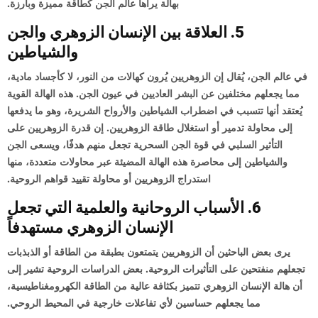
بهالة يراها عالم الجن كطاقة مميزة وبارزة.
5. العلاقة بين الإنسان الزوهري والجن
والشياطين
في عالم الجن، يُقال إن الزوهريين يُرون كهالات من النور، لا كأجساد مادية،
مما يجعلهم مختلفين عن البشر العاديين في عيون الجن. هذه الهالة القوية
يُعتقد أنها تتسبب في اضطراب الشياطين والأرواح الشريرة، وهو ما يدفعها
إلى محاولة تدمير أو استغلال طاقة الزوهريين. إن قدرة الزوهريين على
التأثير السلبي في قوة الجن السحرية تجعل منهم هدفًا، ويسعى الجن
والشياطين إلى محاصرة هذه الهالة المضيئة عبر محاولات متعددة، منها
استدراج الزوهريين أو محاولة تقييد قواهم الروحية.
6. الأسباب الروحانية والعلمية التي تجعل
الإنسان الزوهري مستهدفاً
يرى بعض الباحثين أن الزوهريين يتمتعون بطبقة من الطاقة أو الذبذبات
تجعلهم منفتحين على التأثيرات الروحية. بعض الدراسات الروحية تشير إلى
أن هالة الإنسان الزوهري تتميز بكثافة عالية من الطاقة الكهرومغناطيسية،
مما يجعلهم حساسين لأي تفاعلات خارجية في المحيط الروحي.