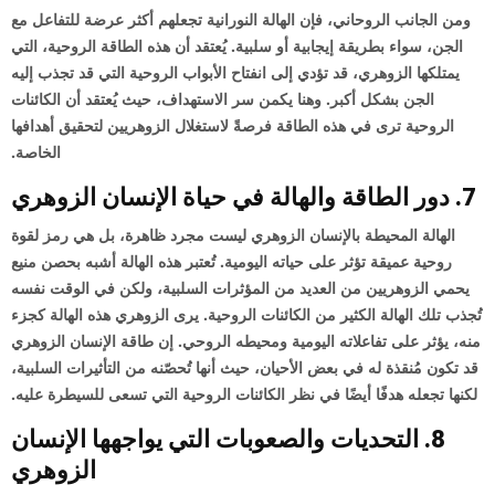
ومن الجانب الروحاني، فإن الهالة النورانية تجعلهم أكثر عرضة للتفاعل مع
الجن، سواء بطريقة إيجابية أو سلبية. يُعتقد أن هذه الطاقة الروحية، التي
يمتلكها الزوهري، قد تؤدي إلى انفتاح الأبواب الروحية التي قد تجذب إليه
الجن بشكل أكبر. وهنا يكمن سر الاستهداف، حيث يُعتقد أن الكائنات
الروحية ترى في هذه الطاقة فرصةً لاستغلال الزوهريين لتحقيق أهدافها
الخاصة.
7. دور الطاقة والهالة في حياة الإنسان الزوهري
الهالة المحيطة بالإنسان الزوهري ليست مجرد ظاهرة، بل هي رمز لقوة
روحية عميقة تؤثر على حياته اليومية. تُعتبر هذه الهالة أشبه بحصن منيع
يحمي الزوهريين من العديد من المؤثرات السلبية، ولكن في الوقت نفسه
تُجذب تلك الهالة الكثير من الكائنات الروحية. يرى الزوهري هذه الهالة كجزء
منه، يؤثر على تفاعلاته اليومية ومحيطه الروحي. إن طاقة الإنسان الزوهري
قد تكون مُنقذة له في بعض الأحيان، حيث أنها تُحصّنه من التأثيرات السلبية،
لكنها تجعله هدفًا أيضًا في نظر الكائنات الروحية التي تسعى للسيطرة عليه.
8. التحديات والصعوبات التي يواجهها الإنسان
الزوهري