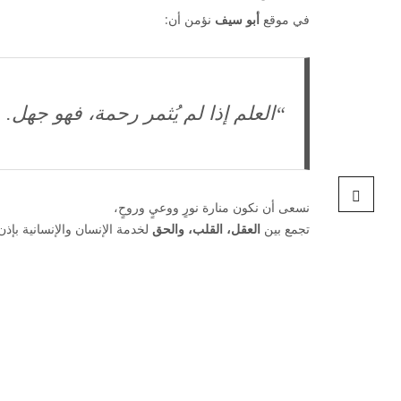
في موقع
أبو سيف
نؤمن أن:
“العلم إذا لم يُثمر رحمة، فهو جهل. و
نسعى أن نكون منارة نورٍ ووعيٍ وروحٍ،
تجمع بين
العقل، القلب، والحق
لخدمة الإنسان والإنسانية بإذن 
2024 ©
الراقي أبوسيف الموقع الرسمي
| جم
الحقوق محفوظة.