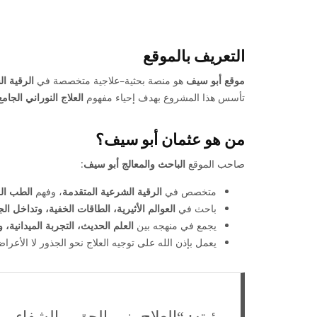
التعريف بالموقع
موقع أبو سيف
هو منصة بحثية–علاجية متخصصة في
الرقية ال
تأسس هذا المشروع بهدف إحياء مفهوم
العلاج النوراني الجامع
من هو عثمان أبو سيف؟
صاحب الموقع
الباحث والمعالج أبو سيف
:
متخصص في
الرقية الشرعية المتقدمة
، وفهم
الطب ال
باحث في
العوالم الأثيرية، الطاقات الخفية، وتداخل
يجمع في منهجه بين
العلم الحديث، التجربة الميدانية، و
يعمل بإذن الله على توجيه العلاج نحو الجذور لا الأعر
رؤيته: “العلاج بنور الحق، والشفاء 