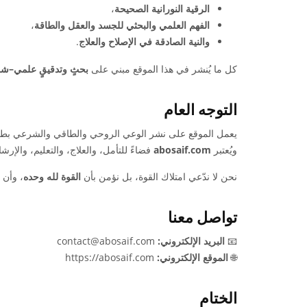
الرقية النورانية الصحيحة
،
الفهم العلمي والبحثي للجسد والعقل والطاقة
،
والنية الصادقة في الإصلاح والعلاج
.
كل ما يُنشر في هذا الموقع مبني على
بحثٍ وتدقيقٍ علمي–ش
التوجه العام
يعمل الموقع على نشر الوعي الروحي والطاقي والشرعي بطريق
ويُعتبر
abosaif.com
فضاءً للتأمل، والعلاج، والتعليم، والإرش
نحن لا ندّعي امتلاك القوة، بل نؤمن بأن
القوة لله وحده
، وأن 
تواصل معنا
📧
البريد الإلكتروني:
contact@abosaif.com
🌐
الموقع الإلكتروني:
https://abosaif.com
الختام